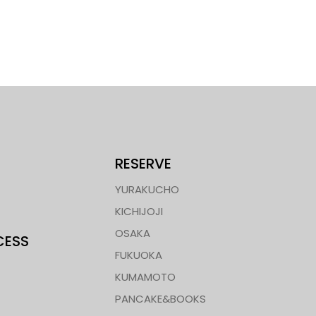
RESERVE
YURAKUCHO
KICHIJOJI
OSAKA
CESS
FUKUOKA
KUMAMOTO
PANCAKE&BOOKS