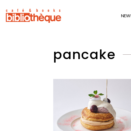
NEW
pancake