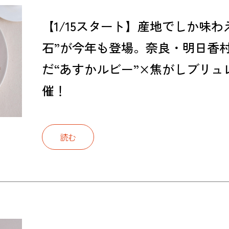
【1/15スタート】産地でしか味
石”が今年も登場。奈良・明日香
だ“あすかルビー”×焦がしブリ
催！
読む