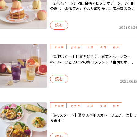
【7/1スタート】岡山白桃×ビブリオテーク、5年目
の夏は「まるごと」をより涼やかに。産地直送のお
いしさを届ける白桃デザートフェアを開催！
読む
2026.06.24
有楽町
吉祥寺
大阪
福岡
熊本
【6/17スタート】夏をひらく、果実とハーブの一
杯。ハーブとアロマの専門ブランド「生活の木」と
楽しむ、水出しハーブティーフェアを開催！
読む
2026.06.16
有楽町
吉祥寺
大阪
福岡
熊本
【6/3スタート】夏のスパイスカレーフェア、はじま
ります！
読む