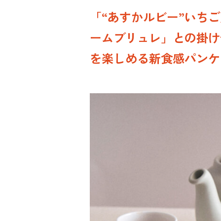
「“あすかルビー”いち
ームブリュレ」との掛け
を楽しめる新食感パンケ