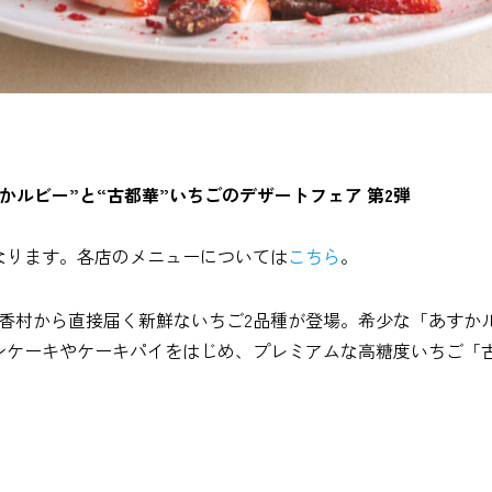
かルビー”と“古都華”いちごのデザートフェア 第2弾
なります。各店のメニューについては
こちら
。
香村から直接届く新鮮ないちご2品種が登場。希少な「あすかル
ンケーキやケーキパイをはじめ、プレミアムな高糖度いちご「