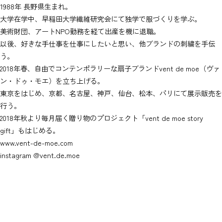
1988年 長野県生まれ。
大学在学中、早稲田大学繊維研究会にて独学で服づくりを学ぶ。
美術財団、アートNPO勤務を経て出産を機に退職。
以後、好きな手仕事を仕事にしたいと思い、他ブランドの刺繍を手伝
う。
2018年春、自由でコンテンポラリーな扇子ブランドvent de moe（ヴァ
ン・ドゥ・モエ）を立ち上げる。
東京をはじめ、京都、名古屋、神戸、仙台、松本、パリにて展示販売を
行う。
2018年秋より毎月届く贈り物のプロジェクト「vent de moe story
gift」もはじめる。
www.vent-de-moe.com
instagram
@vent.de.moe