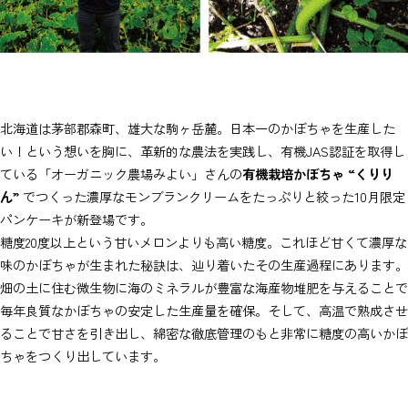
北海道は茅部郡森町、雄大な駒ヶ岳麓。日本一のかぼちゃを生産した
い！という想いを胸に、革新的な農法を実践し、有機JAS認証を取得し
ている「オーガニック農場みよい」さんの
有機栽培かぼちゃ “くりり
ん”
でつくった濃厚なモンブランクリームをたっぷりと絞った10月限定
パンケーキが新登場です。
糖度20度以上という甘いメロンよりも高い糖度。これほど甘くて濃厚な
味のかぼちゃが生まれた秘訣は、辿り着いたその生産過程にあります。
畑の土に住む微生物に海のミネラルが豊富な海産物堆肥を与えることで
毎年良質なかぼちゃの安定した生産量を確保。そして、高温で熟成させ
ることで甘さを引き出し、綿密な徹底管理のもと非常に糖度の高いかぼ
ちゃをつくり出しています。