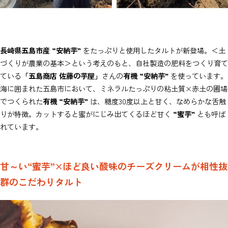
長崎県五島市産 “安納芋”
をたっぷりと使用したタルトが新登場。＜土
づくりが農業の基本＞という考えのもと、自社製造の肥料をつくり育て
ている
「五島商店 佐藤の芋屋」
さんの
有機 “安納芋”
を使っています。
海に囲まれた五島市において、ミネラルたっぷりの粘土質×赤土の圃場
でつくられた
有機 “安納芋”
は、糖度30度以上と甘く、なめらかな舌触
りが特徴。カットすると蜜がにじみ出てくるほど甘く
“蜜芋”
とも呼ば
れています。
甘～い“蜜芋”×ほど良い酸味のチーズクリームが相性抜
群のこだわりタルト