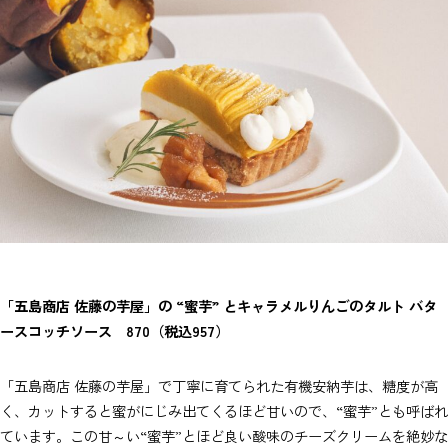
「五島商店 佐藤の芋屋」の “蜜芋” とキャラメルりんごのタルト バタ
ースコッチソース
870（税込957）
「五島商店 佐藤の芋屋」で丁寧に育てられた有機安納芋は、糖度が高
く、カットすると蜜がにじみ出てくるほど甘いので、“蜜芋”とも呼ばれ
ています。この甘～い“蜜芋”とほど良い酸味のチーズクリームを絶妙な